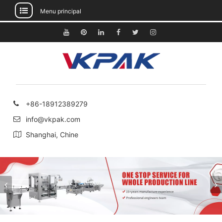
Menu principal
Passer
au
Youtube
Pinterest
Linkedin
Facebook
Gazouillement
Instagram
contenu
+86-18912389279
info@vkpak.com
Shanghai, Chine