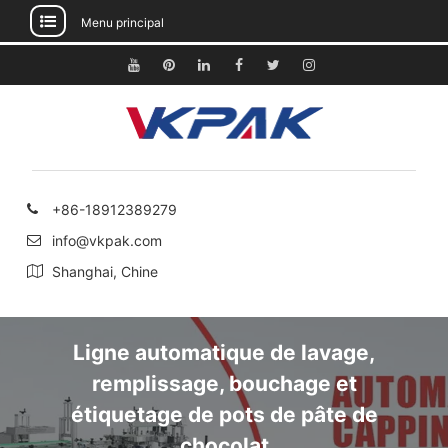
Menu principal
Passer
au
Youtube
Pinterest
Linkedin
Facebook
Gazouillement
Instagram
contenu
+86-18912389279
info@vkpak.com
Shanghai, Chine
Ligne automatique de lavage,
remplissage, bouchage et
étiquetage de pots de pâte de
chocolat