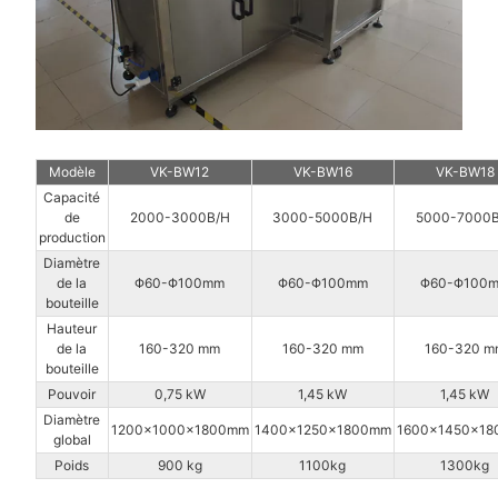
Modèle
VK-BW12
VK-BW16
VK-BW18
Capacité
de
2000-3000B/H
3000-5000B/H
5000-7000B
production
Diamètre
de la
Φ60-Φ100mm
Φ60-Φ100mm
Φ60-Φ100
bouteille
Hauteur
de la
160-320 mm
160-320 mm
160-320 m
bouteille
Pouvoir
0,75 kW
1,45 kW
1,45 kW
Diamètre
1200×1000×1800mm
1400×1250×1800mm
1600×1450×1
global
Poids
900 kg
1100kg
1300kg